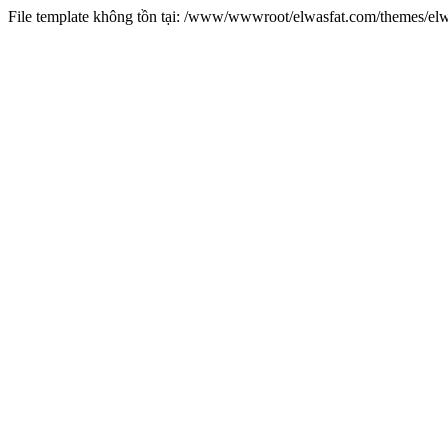
File template không tồn tại: /www/wwwroot/elwasfat.com/themes/el