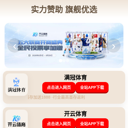
关于熊猫体育
关于熊猫体育
联系我们