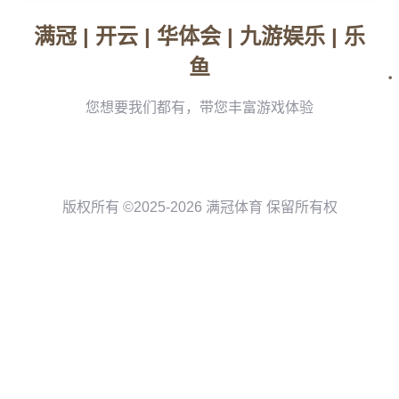
确提出两大核心任务：确保国家队在世预赛18强赛中跻身前4，以及
继续深化对假赌黑问题的整治力度。这不仅是对竞技成绩的硬性要
求，更是对中国足球生态的全面净化信号。如何在提升国家队实力
的同时，打造一个公平、干净的足球环境？本文将围绕这一主题展
开深入探讨。
查看更多