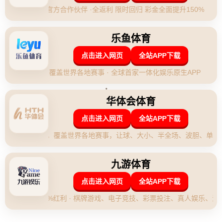
引言：一场意外的“情感对峙”引发热议
在娱乐圈中，明星之间的互动往往能引发无数话题，而最近一档综
艺节目中，那英与蔡国庆的“现场对峙”更是成为了网友热议的焦点。
那英现场质问蔡国庆为何没看上自己
，这一幕不仅让人忍俊不禁，
也勾起了大家对两位资深艺人过往故事的好奇。究竟是什么样的情
境让那英如此直白地发问？这段对话背后又隐藏着怎样的趣闻？本
文将带你一探究竟，揭秘这场“情感纠葛”的来龙去脉。
那英与蔡国庆：多年友情下的调侃火花
那英和蔡国庆作为华语乐坛的老牌歌手，早已是圈内公认的好友。
两人不仅在音乐上有过多次合作，在综艺节目中也经常展现出默契
十足的互动。然而，在最近的一期综艺中，那英突然抛出了一句令
人震惊的问题：“你当年为什么没看上我？”此言一出，全场观众哄
笑，蔡国庆也是一脸无奈又好笑的表情。
其实，这句话并非字面意义上的“表白”，而是那英在节目中以幽默的
方式调侃老友。结合当时的语境，这更像是对两人年轻时合作的回
忆，以及对彼此性格差异的一种戏谑表达。这样的互动，不仅展现