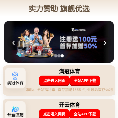
新闻资讯
新闻资讯
网站首页
作者 by Admin
2025-10-27T18:11:58+08:00
那英当面问蔡国庆：为何当初没选择
我？