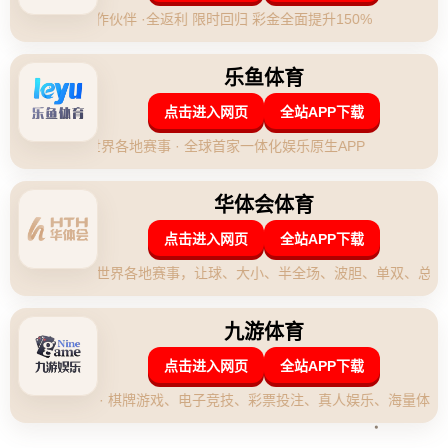
引言：新星崛起 点燃CBA赛场激情
随着CBA常规赛的深入，赛场上的每一场比赛都充满了悬念与激
情。尤其是本赛季，一批新晋球星以出色的表现迅速崭露头角，成
为球迷热议的焦点。他们的突破、得分和关键时刻的表现，不仅为
球队注入了新的活力，也让整个联赛更加精彩。今天，我们就来聊
聊这些冉冉升起的新星，以及他们在CBA赛场上的亮眼发挥，带你
一同感受篮球的魅力！
新晋球星为何如此耀眼
在今年的CBA常规赛中，许多年轻球员凭借扎实的基本功和不畏强
敌的精神，赢得了教练和球迷的认可。他们的表现不仅仅是数据上
的提升，更体现在比赛中的关键作用。以某队的新秀为例，他在最
近几场比赛中场均贡献
20分以上
，并且多次在最后时刻完成
绝杀
，
展现了超强的心理素质和个人能力。这种现象并非个例，不少新星