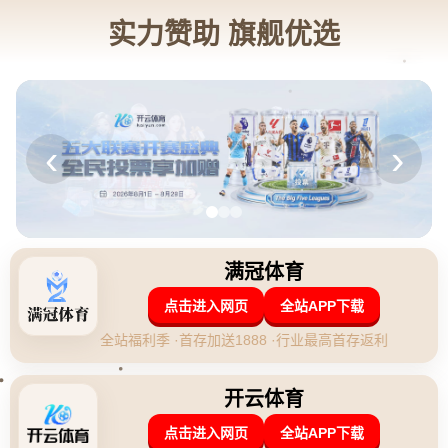
新闻资讯
新闻资讯
网站首页
作者 by Admin
2026-01-03T10:14:13+08:00
CBA常规赛火热进行中，新晋球星表现
亮眼