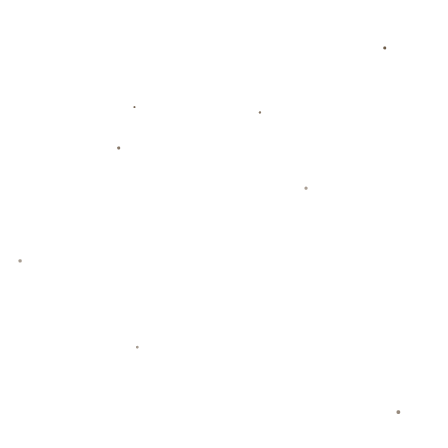
地址
广西壮族自治区玉林市兴业县北市镇
电话
029-5784308
邮箱
admin@elwasfat.com