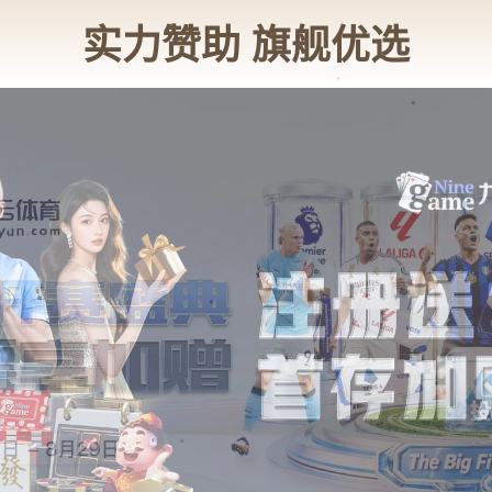
admin@elwasfat.com
业县北市镇
务优势
团队介绍
新闻资讯
联系我们