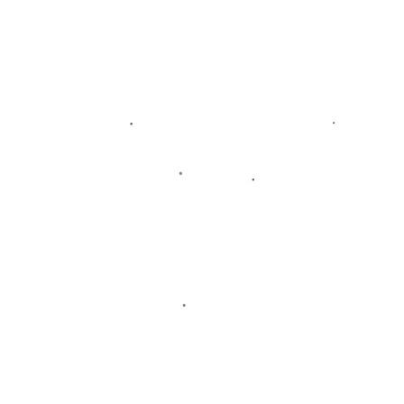
电话
029-5784308
友情链接
友情链接
不
服
篮