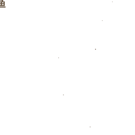
35岁中国球员闪耀世俱杯！5
天内从替补到首发，改写历史
创双纪录
栏目导航
关于熊猫体育
服务优势
团队介绍
新闻资讯
联系我们