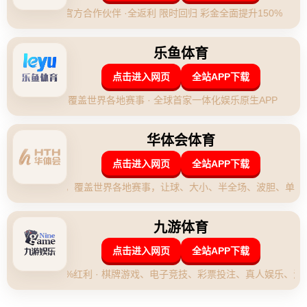
引言：雷霆的荣耀回归让人热血沸腾
时隔九年，俄克拉荷马城雷霆队再次站上了西部决赛的舞台，这不
仅是一场胜利，更是一个时代的象征。从当年的青春风暴到如今的
重塑辉煌，雷霆用实力证明，他们既赢得了未来，也抓住了当下。
这支年轻而充满活力的球队，如何在竞争激烈的西部杀出重围？让
我们一起走进这场属于雷霆的复兴之旅，感受那份久违的激情！
九年等待终成正果：雷霆重返西决的历史意义
自2016年后，雷霆队经历了阵容解体、核心球员离队等低谷时期，
西部决赛似乎成了遥不可及的梦想。然而，2024年的今天，雷霆凭
借出色的团队配合和年轻球员的爆发，再次挺进西决。这不仅是对
球队管理层重建策略的肯定，也让球迷看到了这支队伍的光明前
景。
九年后重返西决
，不仅仅是一个里程碑，更是雷霆篮球文化的
再续写。