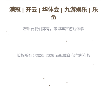
值得一提的是，球队在过去几年的选秀中积累了大量潜力新星，如
谢伊·吉尔杰斯-亚历山大（Shai Gilgeous-Alexander），这位年轻
的核心以其稳健的表现成为球队的中流砥柱。他的成长轨迹，正是
雷霆从低谷走向巅峰的最佳注脚。
年轻力量与团队协作：赢得未来的关键
如果说过去的雷霆依靠的是杜兰特、威斯布鲁克等超级球星，那么
如今的他们更注重整体性。主教练马克·戴格诺特（Mark
Daigneault）打造了一套强调防守和快速反击的战术体系，让每一位