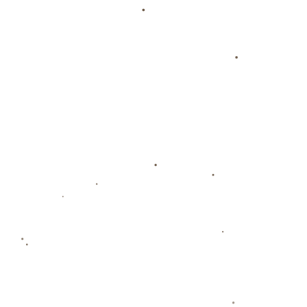
地址
广西壮族自治区玉林市兴业县北市镇
电话
029-5784308
邮箱
admin@elwasfat.com