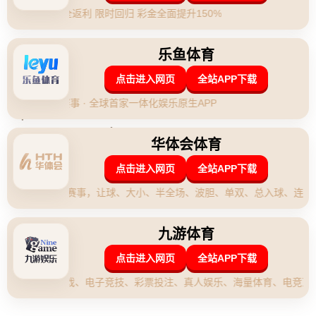
前言：悬念来袭，谁能突出重围？
每年的世俱杯总能掀起万众瞩目
的热潮，各大洲顶尖俱乐部齐聚一堂，上演巅峰对决。然而随着赛
事火热进行，第一个重要悬念也随之浮现：究竟哪支欧洲球队会成
为首支“遗憾”出局者？对于强手如林的欧陆战队，这一问题无疑拷问
了各方实力与稳定性。因此，让我们探讨分析潜在风险以及这一问
题背后的深层原因。
欧洲豪门为何面临压力加剧
作为全球足球版图中的主导力量，来自
欧洲联赛的球队往往被视作夺冠热门。但近年来，随着南美劲旅、
中东新贵及亚洲黑马持续崛起，“不可撼动”的地位似乎开始出现松
动。许多非传统强队正以更成熟的打法、更高效的数据风控补足团
队短板，使得比赛格局愈发复杂。特别是去年巴西籍明星球员带领
海湾地区俱乐部数次掀翻设定，都让人不得不重新审视欧陆霸权是
否依旧牢固。
与此同时，在密集赛程和人员疲劳双重压力下，即便一些资金雄厚
的大牌球队，也可能遭遇排兵布阵上的捉襟见肘。这其中尤以某些