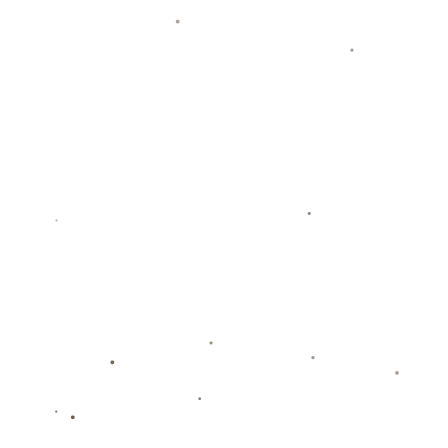
槽容量满负著玩家帐 .
加拥有
需求表单