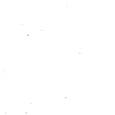
熊猫体育官方网站为用户提供APP下载与注册送彩金服务，网页版登
录入口地址便捷，赛事覆盖国际足球、篮球...
关注我们
友情链接
友情链接