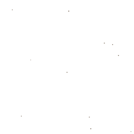
熊猫体育官方网站为用户提供APP下载与注册送彩金服务，网页版登
录入口地址便捷，赛事覆盖国际足球、篮球...
关注我们
友情链接
友情链接
订阅