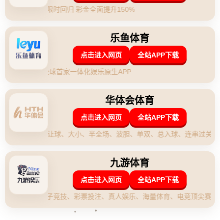
引言：技术革新引领篮球数据新未来
在篮球运动的数字化浪潮中，NBA一直走在行业前沿。近日，NBA官
方数据合作伙伴宣布更新技术方案，这一消息迅速引发了业内外的
广泛关注。无论是球迷、分析师还是球队管理层，数据的精准性和
实时性都直接影响着对比赛的理解和决策。这次技术更新不仅意味
着更高效的数据处理能力，也预示着篮球分析将迈向一个全新的高
度。让我们一起深入探讨这一技术革新的背后意义及其对未来的影
响。
技术更新为何如此重要
在现代篮球中，数据早已成为不可或缺的一部分。从球员的投篮命
中率到场上的跑动轨迹，每一个细节都被记录并分析，为教练制定
战术提供依据。此次NBA官方数据合作伙伴的技术更新，旨在提升
数据的采集速度和精确度，确保每一场比赛的实时数据都能以最快
的速度传输给用户。这种进步对于现场直播、战术调整以及球迷体
验来说至关重要。