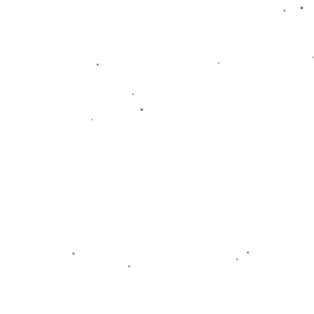
提交
热门新闻
球队升级新观察：汉堡或重返德甲，
英冠双雄破百纪录
居莱尔：在阿隆索的支持下，我正发
掘更多潜能
南美足坛新霸主：博塔福戈的必知趣
闻