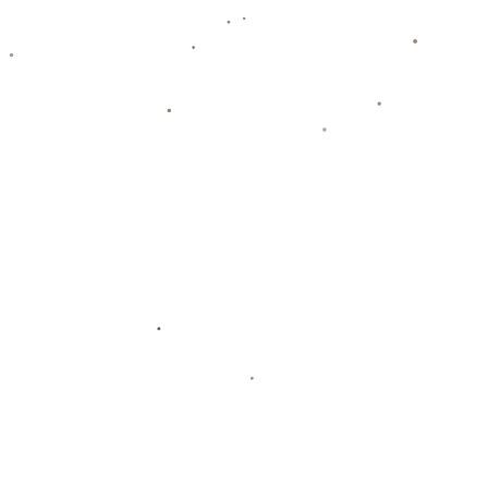
提交
热门新闻