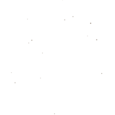
029-5784308
邮箱
admin@elwasfat.com
熊猫体育官方网站为用户提供APP下载与注册送彩金服务，网页版登
录入口地址便捷，赛事覆盖国际足球、篮球...
关注我们