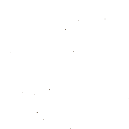
栏目导航
关于熊猫体育
服务优势
团队介绍
新闻资讯
联系我们
地址
广西壮族自治区玉林市兴业县北市镇
电话