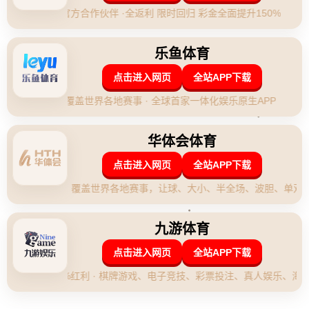
引言：从球台到爱情 赵心童的甜蜜风暴席卷英国
在斯诺克界，赵心童的名字近年来频频成为焦点。这位年轻的中国
选手不仅凭借精湛的球技征服了赛场，更因其感情生活引发了广泛
关注。近日，赵心童的女友在英国掀起热议，两人的恋爱史被媒体
曝光，而他在奖金方面的“低调”收入以及对丁俊晖的感激之情，也让
粉丝们对这位新星有了更深的了解。今天，我们就来聊聊赵心童的
爱情与职业生涯，看看他是如何在球台内外双线开花的。
赵心童女友走红英国 甜蜜恋情引关注
赵心童作为中国斯诺克的希望之星，他的个人生活一直备受瞩目。
据悉，他的女友是一位颜值与气质兼具的女孩，不仅在社交媒体上
拥有大量粉丝，还因支持赵心童的比赛而被英国媒体称为“最美助威
团”。两人的恋情最早是通过一些比赛现场的花絮曝光的，女友常常
出现在观众席，为赵心童加油鼓劲，这种甜蜜互动让不少网友直呼
“太羡慕”。他们的
恋爱史
虽然没有过多细节被公开，但从点点滴滴中