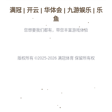
可以看出，这段感情对赵心童的职业生涯起到了积极的影响。
奖金收入成谜 到手不多令人意外
尽管赵心童在赛场上的表现可圈可点，尤其是在2021年英锦赛中一
举夺冠，成为继丁俊晖之后第二位获得该赛事冠军的中国选手，但
他的奖金收入却似乎并没有外界想象中那么丰厚。据相关报道，赵
心童的部分
奖金
在扣除税费、团队分成以及其他费用后，到手的金
额并不多。这一现象也引发了关于斯诺克运动员收入结构的讨论。
不过，赵心童本人对此显得相当淡然，他曾表示，相比金钱，他更
看重比赛中的成长和突破。这种低调务实的态度，也让他赢得了更
多粉丝的支持。
感恩丁俊晖 前辈指引成就今日辉煌
在谈到自己的成功时，赵心童多次提到一个人——中国斯诺克的领军
人物
丁俊晖
。作为前辈，丁俊晖不仅为中国斯诺克打开了国际市场