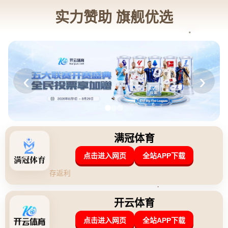
新闻资讯
新闻资讯
网站首页
作者 by Admin
2026-04-27T10:09:28+08:00
阿拉巴受伤后，皇马考虑迎回30岁旧将
瓦拉内