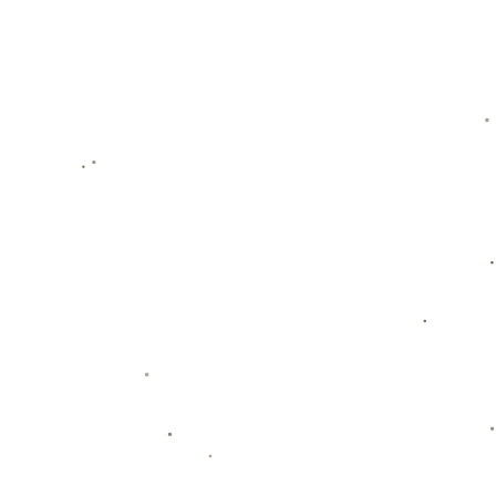
文化层面实现突破，仍是一个值得深思的问题。
需求表单