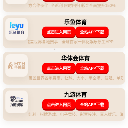
欧洲足球一直以其卓越的技战术发展和深厚的人才储备，在全球范
围内占据重要位置。在这样的背景下，法国传奇球星克劳德·马克莱
莱曾表明，他所效力过的皇家马德里，不仅是他职业生涯最闪耀的
一站，更代表了这一时代足坛最高水平。本文将结合他的职业经
历，探讨欧洲足球为何能够长期保持领跑，并分析皇马在其中扮演
的重要角色。