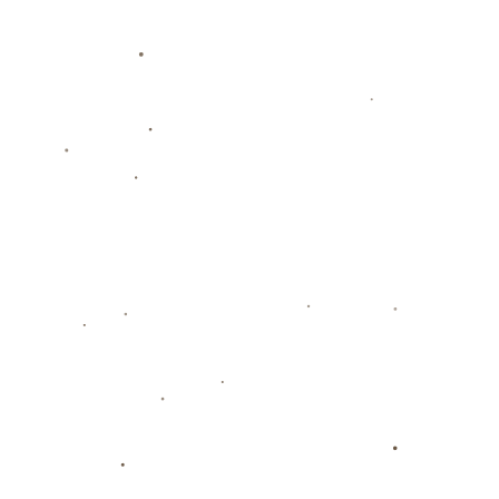
关于熊猫体育
服务优势
团队介绍
新闻资讯
联系我们
地址
广西壮族自治区玉林市兴业县北市镇
电话
029-5784308