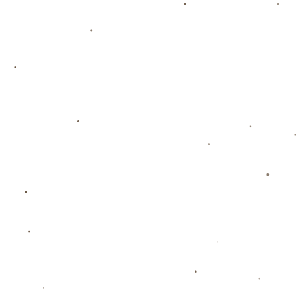
NBA官方数据合作伙伴宣布更新技术
方案
SGA全面表现领跑全队 MVP之争力压
约基奇？
乔丹解说引嫉妒争议？奥尼尔怒怼：
蠢货，他的地位超总统！
栏目导航