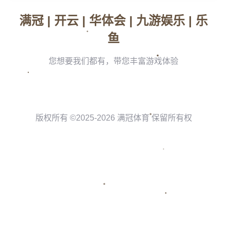
时，都会被这一经典设计所吸引，仿佛看到了球队百年来的辉煌战
绩。
二、隊徽设计的演变历程
如果你仔细研究过历代的
AC米兰队徽图片
，会发现它的变化反映了
时代与俱乐部的成长。从最初的白底红十字，到20世纪中期加入的
椭圆形边框，再到后来融入“Devil”（小恶魔）元素，每一次改动都
体现了不同时期的设计理念。例如，在1980年代，俱乐部为了突出
品牌辨识度，将小恶魔形象短暂地加入到标志中，这一创意一度成
为球迷热议的话题。
值得一提的是，2000年后的隊徽设计更加简洁大气，去掉了一些繁
琐元素，强调了“ACM”字母和经典条纹。这种简约风格符合现代审
美，也让隊徽在各类数字平台上的呈现更为清晰。如果你有兴趣，
可以在网上搜索不同时期的“
AC米兰隊徽图片
”，对比它们的细节变
化，感受历史的痕迹。