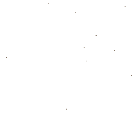
熊猫体育官方网站为用户提供APP下载与注册送彩金服务，网页版登
录入口地址便捷，赛事覆盖国际足球、篮球...
关注我们
友情链接
友情链接
订阅