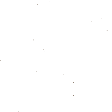
地址
广西壮族自治区玉林市兴业县北市镇
电话
029-5784308
邮箱
admin@elwasfat.com