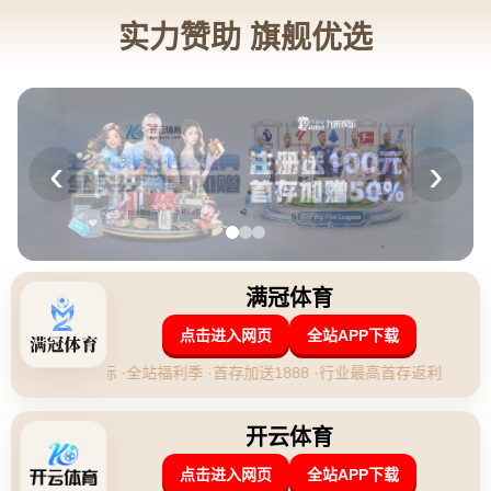
新闻资讯
新闻资讯
网站首页
作者 by Admin
2026-05-09T10:09:22+08:00
AC米兰经典队徽设计欣赏
在足球世界的众多豪门中，AC米兰无疑是一支充满传奇色彩的球