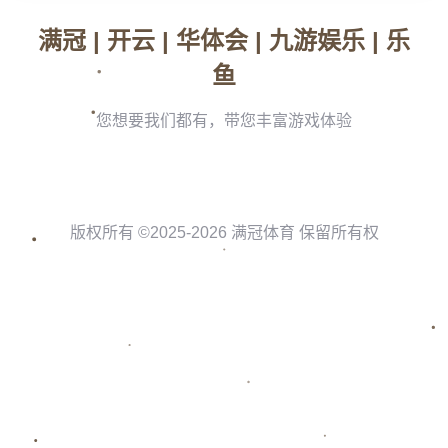
引文。足球运动展示的不仅仅是力量，更在于智慧，而这粒进球正
完美验证这一观点。
战术剖析：如何找到突破口？
细究此次得分，我们不难发现，其背后针对性调整值得关注。在整
场赛事前期，双方主要拼抢集中于中路，而边路空间鲜有利用。然