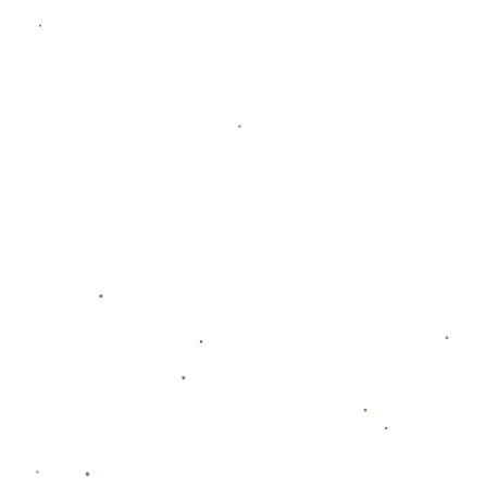
栏目导航
关于熊猫体育
服务优势
团队介绍
新闻资讯
联系我们
地址
广西壮族自治区玉林市兴业县北市镇