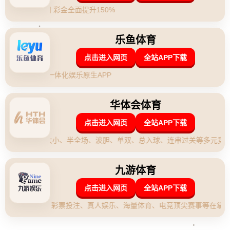
当比赛进入胶着状态，一次足以载入经典的进球却成为全场焦点。
本场曼城对阵艾因，一粒由京多安完成的精妙挑射让赛事走向了新
的方向。本文将深度解读这一精彩瞬间，并从进攻战术、个人技术
以及比赛策略等方面全面分析，以助广大足球爱好者更深入了解这
场比赛。
赛况回顾：关键一击突显价值
在双方实力相近、难分伯仲之际，曼城通过精准配合创造了一次绝
佳得分机会。当时比赛进行到第35分钟，由德布劳内送出一记精准
直塞，京多安果断启动，用
柔和但极具穿透力的一脚挑射
洞穿了艾
因门将防线。这一过程不仅体现出他超凡的控球与思维能力，也展
现了曼城对空间利用和纵深层面的整体控制。
这一幕引爆现场观众热情，同时也激发线上讨论。不少人称赞此球
是团队配合与个人创造力结合后的巅峰之作。“缺乏豪华过人动作，
却彰显顶级中场风范”，许多人如是评价本地报纸对此类消息报道时