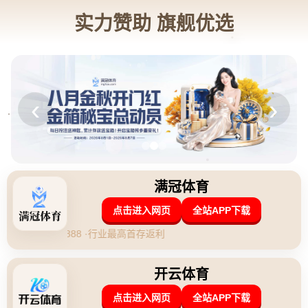
新闻资讯
新闻资讯
网站首页
作者 by Admin
2026-05-18T10:09:22+08:00
京多安绝妙弧线洞穿防线，曼城小胜艾
因1-0