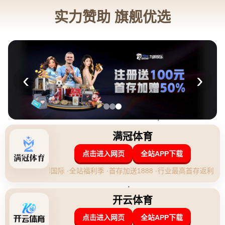
新闻资讯
新闻资讯
网站首页
作者 by Admin
2026-05-27T10:09:24+08:00
16胜3负！湖人第三巨头制胜规律曝
光：与詹皇完美搭档