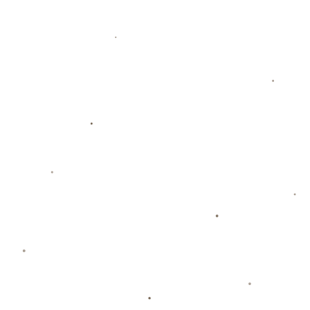
记者：拜仁与勒沃库森尚未谈判，维
尔茨离队身价或达20
栏目导航
关于熊猫体育
服务优势
团队介绍
新闻资讯
联系我们