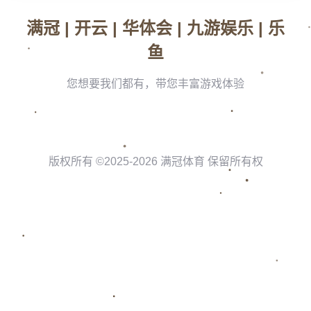
术、战术和心理素质上的全面领先，是其他国家选手难以企及的。
二、“不放在眼里”的言论是自信还是狂妄？
雨果的这番表态，可以看作是一种赛前心理战的策略。通过高调宣
示自己的信心，他或许试图在气势上压制对手。然而，这种策略往
往是一把双刃剑。如果他在接下来的比赛中无法兑现自己的“豪言”，
很可能会被网友和媒体贴上“嘴硬”的标签。
反观
王楚钦
，作为国乒新一代的领军人物，他的稳定性和大赛经验
毋庸置疑。而
林诗栋
虽然年轻，但已经在多项赛事中展现出了惊人
的爆发力。两位选手的综合实力，显然不是轻易可以忽视的。雨果
的发言，或许更多是出于对自己能力的肯定，但是否能转化为实际
战绩，还需赛场见真章。
三、案例分析：过去的豪言与现实差距有多大？
回顾过去，不少运动员都曾在赛前放出过类似的“狠话”，但结果却不
尽如人意。例如，在2019年某国际赛事中，一位欧洲选手曾公开表