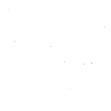
029-5784308
友情链接
友情链接
不
服
篮