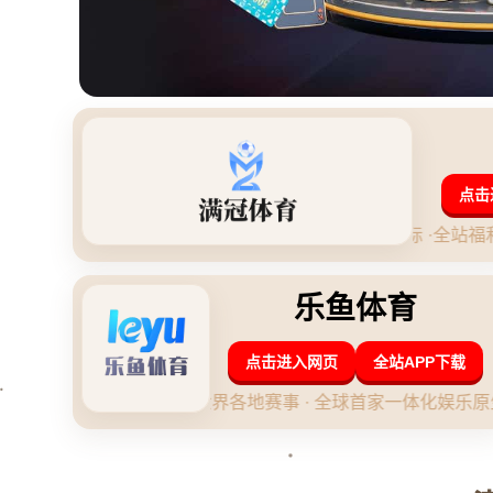
作者 by Admin
2026-04-24T10:09:25+0
2016里约奥运会女排巅峰对
在体育历史的长河中，有些瞬间注定被铭记。2016
那一场激动人心的比赛，不仅展现了女排姑娘们的顽
里约奥运会女排决赛视频
，一起重温那段属于中国女
一、决赛背景：艰难征程中的关键一战
2016年里约奥运会，中国女排在小组赛阶段表现并
队逐渐找回状态，一路过关斩将，最终闯入决赛。对
键之战。通过观看
2016里约奥运会决赛视频
，我们可