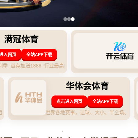
8:00
决完整回顾
年里约奥运会，中国女排在决赛中的精彩表现就是这样的经典时刻。
强拼搏精神，也让无数观众热泪盈眶。今天，我们通过回看
2016
排的荣耀时光，感受她们如何逆境翻盘，站上最高领奖台。
不理想，甚至一度面临出局的风险。然而，在郎平教练的带领下，球
手是实力强劲的塞尔维亚队，这场比赛被认为是决定金牌归属的关
以清晰看到双方在赛场上的激烈对抗，每一分都扣人心弦。