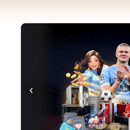
029-5784308
广西壮族自治区玉林市兴
网站首页
关于熊猫体育
服
新闻资讯
网站首页
新闻资讯